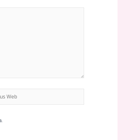
s
b
.