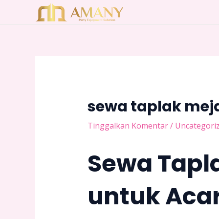
Lewati
Post
ke
navigation
konten
sewa taplak mej
Tinggalkan Komentar
/
Uncategori
Sewa Tapla
untuk Aca