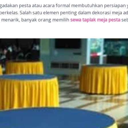
adakan pesta atau acara formal membutuhkan persiapan y
rkelas. Salah satu elemen penting dalam dekorasi meja ad
 menarik, banyak orang memilih
sewa taplak meja pesta
seb