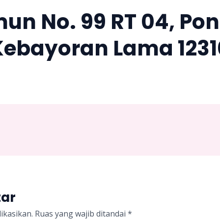
imun No. 99 RT 04, Po
Kebayoran Lama 1231
tar
ikasikan.
Ruas yang wajib ditandai
*