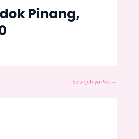
ndok Pinang,
0
Selanjutnya Pos
→