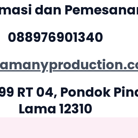
rmasi dan Pemesana
088976901340
//amanyproduction.
. 99 RT 04, Pondok P
Lama 12310