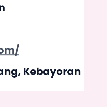
n
com/
inang, Kebayoran