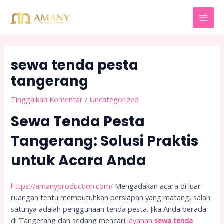
Lewati
Post
MAI
ke
navigation
MEN
konten
sewa tenda pesta
tangerang
Tinggalkan Komentar
/
Uncategorized
Sewa Tenda Pesta
Tangerang: Solusi Praktis
untuk Acara Anda
https://amanyproduction.com/
Mengadakan acara di luar
ruangan tentu membutuhkan persiapan yang matang, salah
satunya adalah penggunaan tenda pesta. Jika Anda berada
di Tangerang dan sedang mencari
layanan
sewa tenda