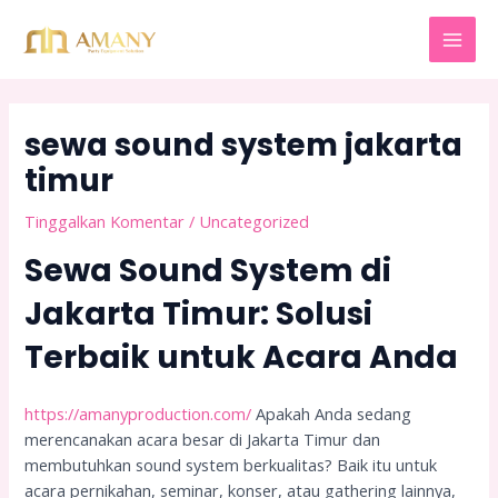
Lewati
Post
MAI
ke
navigation
MEN
konten
sewa sound system jakarta
timur
Tinggalkan Komentar
/
Uncategorized
Sewa Sound System di
Jakarta Timur: Solusi
Terbaik untuk Acara Anda
https://amanyproduction.com/
Apakah Anda sedang
merencanakan acara besar di Jakarta Timur dan
membutuhkan sound system berkualitas? Baik itu untuk
acara pernikahan, seminar, konser, atau gathering lainnya,