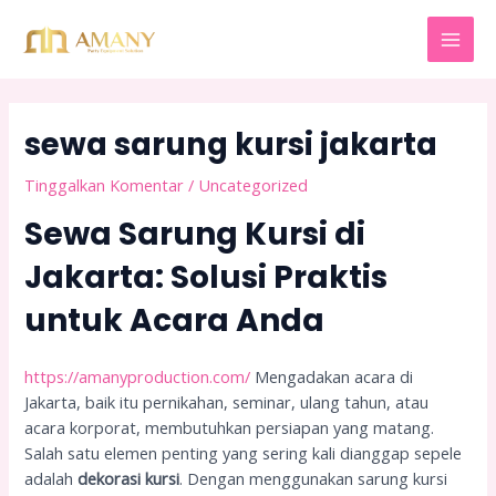
Lewati
Post
MAI
ke
navigation
MEN
konten
sewa sarung kursi jakarta
Tinggalkan Komentar
/
Uncategorized
Sewa Sarung Kursi di
Jakarta: Solusi Praktis
untuk Acara Anda
https://amanyproduction.com/
Mengadakan acara di
Jakarta, baik itu pernikahan, seminar, ulang tahun, atau
acara korporat, membutuhkan persiapan yang matang.
Salah satu elemen penting yang sering kali dianggap sepele
adalah
dekorasi kursi
. Dengan menggunakan sarung kursi