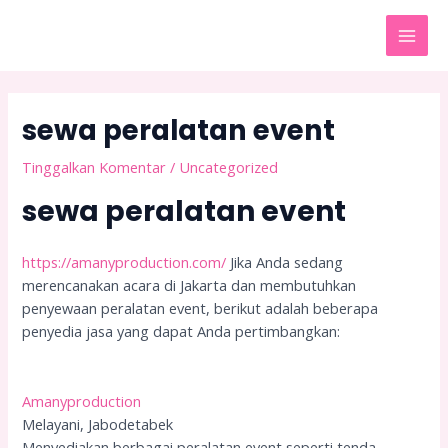
Lewati
Post
MAI
ke
navigation
MEN
konten
sewa peralatan event
Tinggalkan Komentar
/
Uncategorized
sewa peralatan event
https://amanyproduction.com/
Jika Anda sedang
merencanakan acara di Jakarta dan membutuhkan
penyewaan peralatan event, berikut adalah beberapa
penyedia jasa yang dapat Anda pertimbangkan:
Amanyproduction
Melayani, Jabodetabek
Menyediakan berbagai peralatan event seperti tenda,