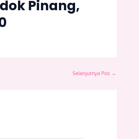
ndok Pinang,
0
Selanjutnya Pos
→