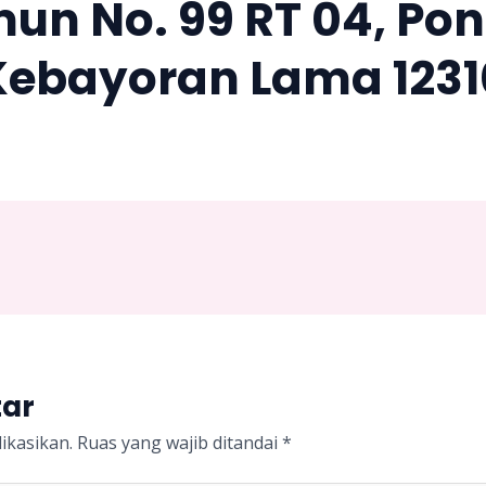
imun No. 99 RT 04, Po
Kebayoran Lama 1231
tar
ikasikan.
Ruas yang wajib ditandai
*