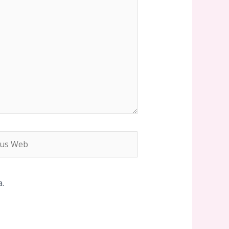
s
b
.