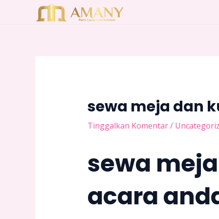
Lewati
Post
ke
navigation
konten
sewa meja dan ku
Tinggalkan Komentar
/
Uncategori
sewa meja 
acara and