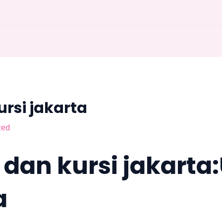
rsi jakarta
zed
dan kursi jakarta
a