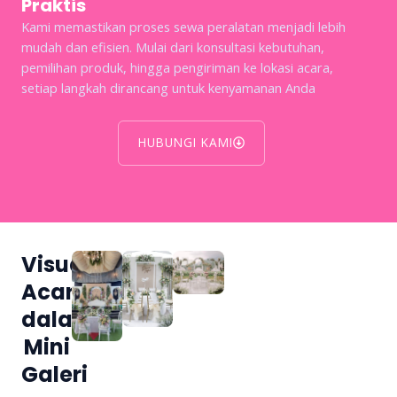
Praktis
Kami memastikan proses sewa peralatan menjadi lebih
mudah dan efisien. Mulai dari konsultasi kebutuhan,
pemilihan produk, hingga pengiriman ke lokasi acara,
setiap langkah dirancang untuk kenyamanan Anda
HUBUNGI KAMI
Visualiasi
Acara
dalam
Mini
Galeri