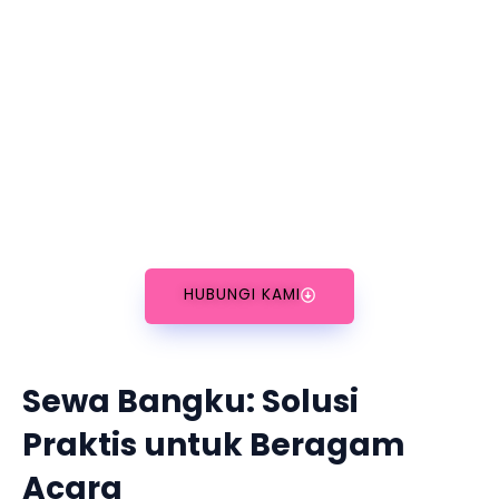
Rencanakan Acara Anda
Bersama Kami
Dapatkan dukungan dari tim profesional kami
untuk menemukan perlengkapan yang tepat
dan memastikan acara Anda berjalan lancar.
Kami siap membuat acara Anda menjadi luar
biasa!
HUBUNGI KAMI
Sewa Bangku: Solusi
Praktis untuk Beragam
Acara