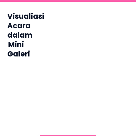
Visualiasi
Acara
dalam
Mini
Galeri
Rencanakan Acara Anda
Bersama Kami
Dapatkan dukungan dari tim profesional kami
untuk menemukan perlengkapan yang tepat
dan memastikan acara Anda berjalan lancar.
Kami siap membuat acara Anda menjadi luar
biasa!