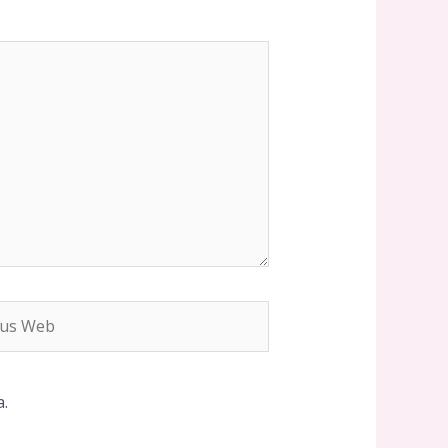
s
b
.