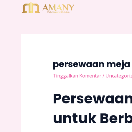
Lewati
Post
ke
navigation
konten
persewaan meja 
Tinggalkan Komentar
/
Uncategori
Persewaan 
untuk Ber