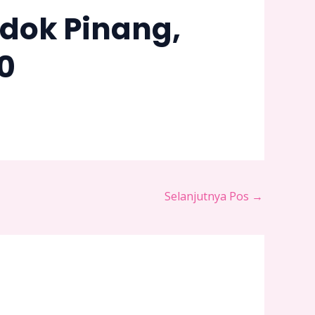
ndok Pinang,
0
Selanjutnya Pos
→