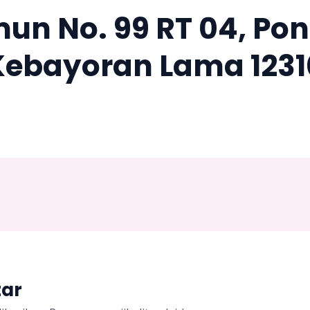
imun No. 99 RT 04, Po
Kebayoran Lama 1231
tar