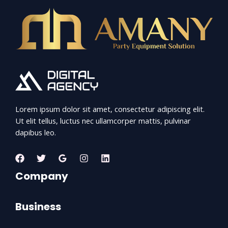
Lorem ipsum dolor sit amet, consectetur adipiscing elit.
Ut elit tellus, luctus nec ullamcorper mattis, pulvinar
dapibus leo.
Company
Business