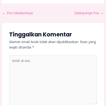
←
Pos Sebelumnya
Selanjutnya Pos
→
Tinggalkan Komentar
Alamat email Anda tidak akan dipublikasikan.
Ruas yang
wajib ditandai
*
Ketik
di
sini..