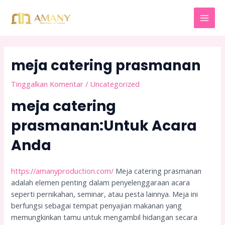
Lewati
Post
MAI
ke
navigation
MEN
konten
meja catering prasmanan
Tinggalkan Komentar
/
Uncategorized
meja catering
prasmanan:Untuk Acara
Anda
https://amanyproduction.com/
Meja catering prasmanan
adalah elemen penting dalam penyelenggaraan acara
seperti pernikahan, seminar, atau pesta lainnya. Meja ini
berfungsi sebagai tempat penyajian makanan yang
memungkinkan tamu untuk mengambil hidangan secara