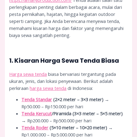
https://amanyproduction.com/
Tenda adalah salah satu
perlengkapan penting dalam berbagai acara, mulai dari
pesta pernikahan, hajatan, hingga kegiatan outdoor
seperti camping. Jika Anda berencana menyewa tenda,
memahami kisaran harga dan faktor yang memengaruhi
biaya sewa sangatlah penting.
1. Kisaran Harga Sewa Tenda Biasa
Harga sewa tenda
biasa bervariasi tergantung pada
ukuran, jenis, dan lokasi penyewaan. Berikut adalah
perkiraan
harga sewa tenda
di Indonesia:
Tenda Standar
(2×2 meter – 3×3 meter)
→
Rp50.000 – Rp150.000 per hari
Tenda Kerucut
/Piramida (3×3 meter – 5×5 meter)
→ Rp200.000 – Rp500.000 per hari
Tenda Roder
(5×10 meter – 10×20 meter)
→
Rp1.000.000 – Rp5.000.000 per hari