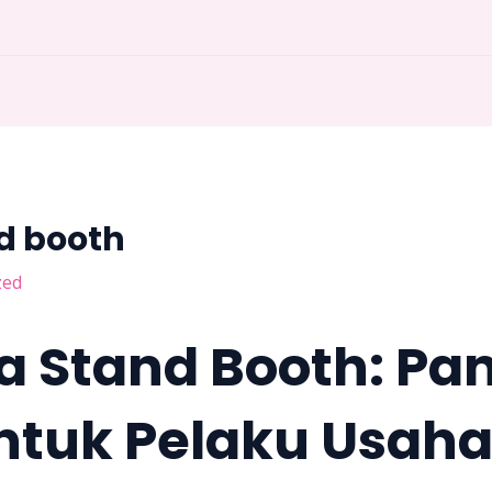
d booth
zed
a Stand Booth: Pa
ntuk Pelaku Usaha