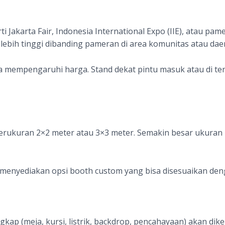
ti Jakarta Fair, Indonesia International Expo (IIE), atau pam
lebih tinggi dibanding pameran di area komunitas atau daer
ga mempengaruhi harga. Stand dekat pintu masuk atau di te
erukuran 2×2 meter atau 3×3 meter. Semakin besar ukuran
menyediakan opsi booth custom yang bisa disesuaikan den
ngkap (meja, kursi, listrik, backdrop, pencahayaan) akan di