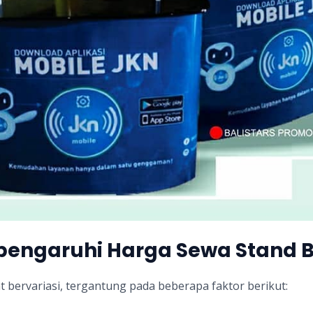
engaruhi Harga Sewa Stand 
t bervariasi, tergantung pada beberapa faktor berikut: