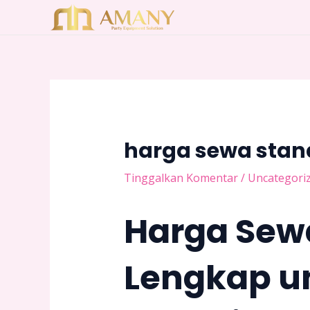
Lewati
Post
ke
navigation
konten
harga sewa stan
Tinggalkan Komentar
/
Uncategori
Harga Sew
Lengkap u