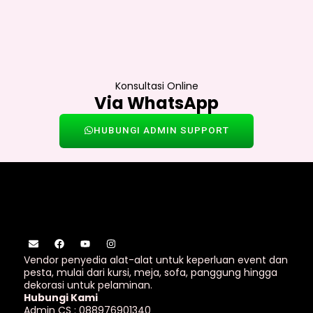
Konsultasi Online
Via WhatsApp
HUBUNGI ADMIN SUPPORT
E
F
Y
I
n
a
o
n
v
c
u
s
Vendor penyedia alat-alat untuk keperluan event dan
e
e
t
t
pesta, mulai dari kursi, meja, sofa, panggung hingga
l
b
u
a
dekorasi untuk pelaminan.
o
o
b
g
p
o
e
r
Hubungi Kami
e
k
a
Admin CS : 088976901340