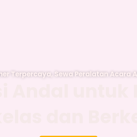
ner Terpercaya, Sewa Peralatan Acara 
si Andal untuk 
kelas dan Berk