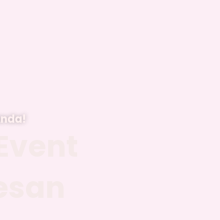
Anda!
Event
esan