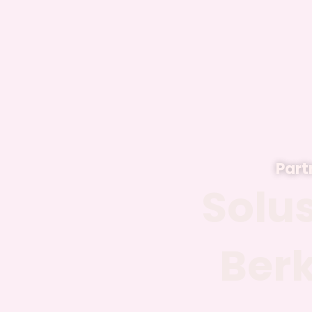
Part
Solu
Ber