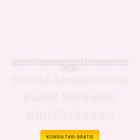
Partner Terpercaya, Sewa Peralatan Acara
Anda!
Solusi Andal untuk
Event Berkelas
dan Berkesan
KONSULTASI GRATIS