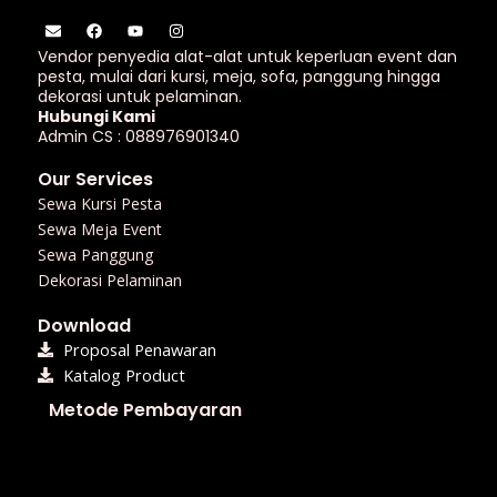
E
F
Y
I
n
a
o
n
v
c
u
s
Vendor penyedia alat-alat untuk keperluan event dan
e
e
t
t
pesta, mulai dari kursi, meja, sofa, panggung hingga
l
b
u
a
dekorasi untuk pelaminan.
o
o
b
g
p
o
e
r
Hubungi Kami
e
k
a
Admin CS : 088976901340
m
Our Services
Sewa Kursi Pesta
Sewa Meja Event
Sewa Panggung
Dekorasi Pelaminan
Download
Proposal Penawaran
Katalog Product
Metode Pembayaran